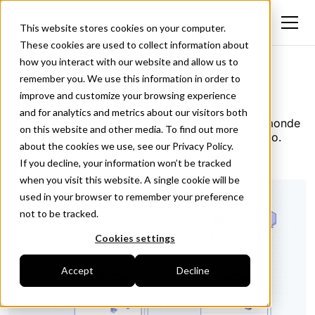
This website stores cookies on your computer.
These cookies are used to collect information about
how you interact with our website and allow us to
remember you. We use this information in order to
Get The Signal
improve and customize your browsing experience
and for analytics and metrics about our visitors both
Une conversation autour de la donnée dans le monde
on this website and other media. To find out more
de la construction. Par les créateurs de Hiboo.
about the cookies we use, see our Privacy Policy.
If you decline, your information won’t be tracked
when you visit this website. A single cookie will be
used in your browser to remember your preference
not to be tracked.
Cookies settings
Accept
Decline