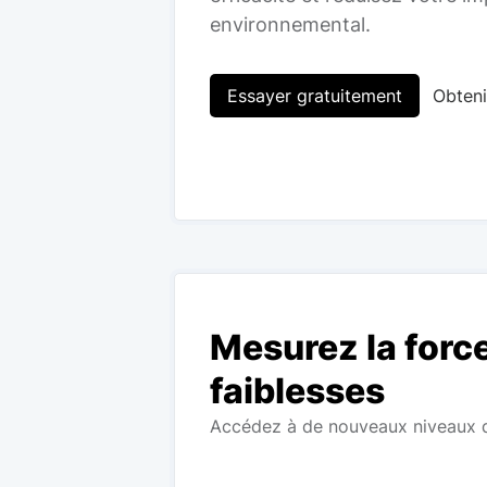
environnemental.
Essayer gratuitement
Obten
Mesurez la force
faiblesses
Accédez à de nouveaux niveaux de