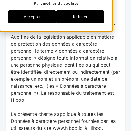
sous le numéro 828 542 803 et dont le siège
Paramètres du cookies
social est situé 17 rue Boulard, 75014 Paris («
Hiboo ») en matière de données à caractère
Accepter
Refuser
personnel sur le site
www.hiboo.io
(le « Site »).
Aux fins de la législation applicable en matière
de protection des données à caractère
personnel, le terme « données à caractère
personnel » désigne toute information relative à
une personne physique identifiée ou qui peut
être identifiée, directement ou indirectement (par
exemple un nom et un prénom, une date de
naissance, etc.) (les « Données à caractère
personnel »). Le responsable du traitement est
Hiboo.
La présente charte s’applique à toutes les
Données à caractère personnel fournies par les
utilisateurs du site
www.hiboo.io
à Hiboo.