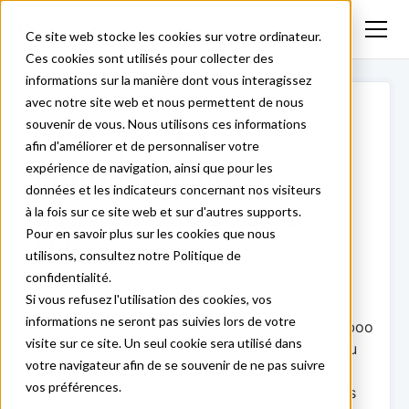
Ce site web stocke les cookies sur votre ordinateur.
Ces cookies sont utilisés pour collecter des
informations sur la manière dont vous interagissez
avec notre site web et nous permettent de nous
souvenir de vous. Nous utilisons ces informations
Politique de
afin d'améliorer et de personnaliser votre
expérience de navigation, ainsi que pour les
confidentialité et
données et les indicateurs concernant nos visiteurs
gestion des cookies
à la fois sur ce site web et sur d'autres supports.
Pour en savoir plus sur les cookies que nous
Hiboo
utilisons, consultez notre Politique de
confidentialité.
Effective au 25 novembre 2021
Si vous refusez l'utilisation des cookies, vos
informations ne seront pas suivies lors de votre
La charte ci-dessous détaille la politique d’Hiboo
visite sur ce site. Un seul cookie sera utilisé dans
Systems SAS, société par actions simplifiée au
votre navigateur afin de se souvenir de ne pas suivre
capital de 54 265,40 euros, immatriculée au
vos préférences.
registre du commerce et des sociétés de Paris