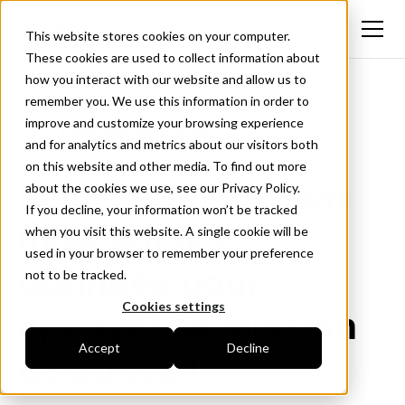
This website stores cookies on your computer.
These cookies are used to collect information about
<- Retour
how you interact with our website and allow us to
remember you. We use this information in order to
improve and customize your browsing experience
and for analytics and metrics about our visitors both
on this website and other media. To find out more
Le Groupe Poisson
about the cookies we use, see our Privacy Policy.
If you decline, your information won’t be tracked
mise sur les
when you visit this website. A single cookie will be
used in your browser to remember your preference
données pour
not to be tracked.
Cookies settings
appuyer sa mission
Accept
Decline
de conseil