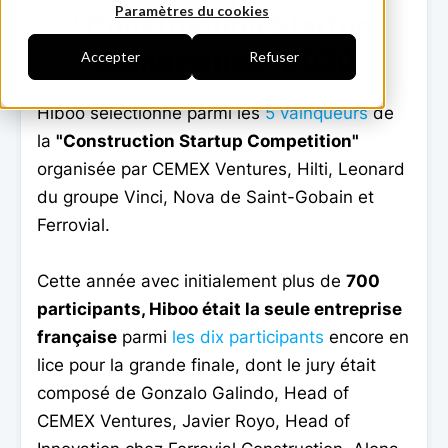
Paramètres du cookies
"Construction Startup
Competition" 2020
Accepter
Refuser
Hiboo sélectionné parmi les
5 vainqueurs
de
la
"Construction Startup Competition"
organisée par CEMEX Ventures, Hilti, Leonard
du groupe Vinci, Nova de Saint-Gobain et
Ferrovial.
Cette année avec initialement plus de
700
participants, Hiboo était la seule entreprise
française
parmi
les dix participants
encore en
lice pour la grande finale, dont le jury était
composé de Gonzalo Galindo, Head of
CEMEX Ventures, Javier Royo, Head of