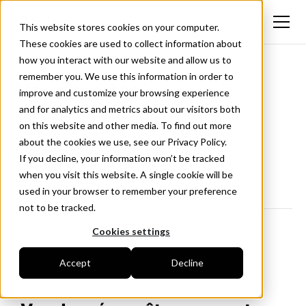
This website stores cookies on your computer.
These cookies are used to collect information about
how you interact with our website and allow us to
remember you. We use this information in order to
Nouveautés
improve and customize your browsing experience
and for analytics and metrics about our visitors both
Nouvelles fonctionnalités, mises à jour et
on this website and other media. To find out more
améliorations de l'application Hiboo.
about the cookies we use, see our Privacy Policy.
Suivez-nous sur LinkedIn
If you decline, your information won’t be tracked
when you visit this website. A single cookie will be
used in your browser to remember your preference
not to be tracked.
Cookies settings
Accept
Decline
<- Retour
13/3/2025