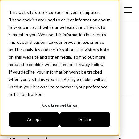
This website stores cookies on your computer.
These cookies are used to collect information about
how you interact with our website and allow us to
remember you. We use this information in order to
Nouveautés
improve and customize your browsing experience
and for analytics and metrics about our visitors both
Nouvelles fonctionnalités, mises à jour et
on this website and other media. To find out more
améliorations de l'application Hiboo.
about the cookies we use, see our Privacy Policy.
Suivez-nous sur LinkedIn
If you decline, your information won’t be tracked
when you visit this website. A single cookie will be
used in your browser to remember your preference
not to be tracked.
Cookies settings
Accept
Decline
<- Retour
20/1/2025