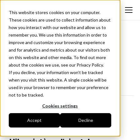
This website stores cookies on your computer.
These cookies are used to collect information about
how you interact with our website and allow us to
remember you. We use this information in order to
Nouveautés
improve and customize your browsing experience
and for analytics and metrics about our visitors both
Nouvelles fonctionnalités, mises à jour et
on this website and other media. To find out more
améliorations de l'application Hiboo.
about the cookies we use, see our Privacy Policy.
Suivez-nous sur LinkedIn
If you decline, your information won’t be tracked
when you visit this website. A single cookie will be
used in your browser to remember your preference
not to be tracked.
Cookies settings
Accept
Decline
<- Retour
25/7/2024