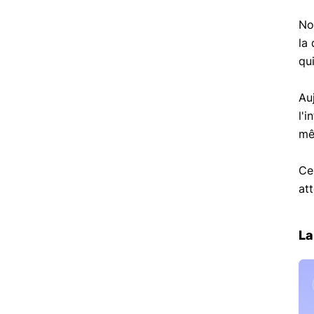
No
la
qui
Au
l'i
m
Ce
at
La