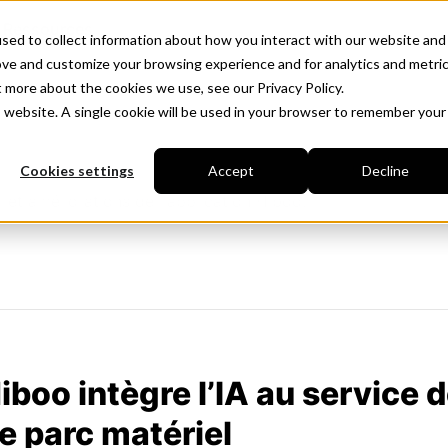
Ressources
sed to collect information about how you interact with our website and
ove and customize your browsing experience and for analytics and metri
t more about the cookies we use, see our Privacy Policy.
is website. A single cookie will be used in your browser to remember your
Cookies settings
Accept
Decline
r et améliorations de l'application Hiboo.
iboo intègre l’IA au service 
e parc matériel