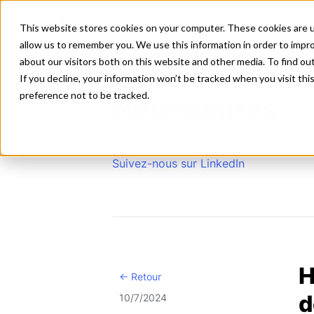
Solutions
Intégrations
Plans
This website stores cookies on your computer. These cookies are u
allow us to remember you. We use this information in order to impr
about our visitors both on this website and other media. To find ou
If you decline, your information won’t be tracked when you visit th
preference not to be tracked.
Nouveautés
Nouvelles fonctionnalités, mises à jou
Suivez-nous sur LinkedIn
H
<- Retour
d
10/7/2024