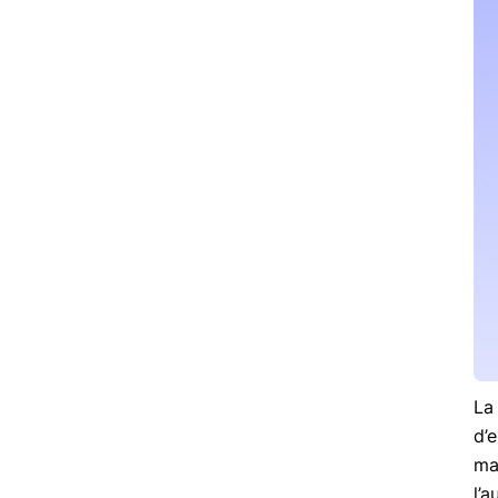
La 
d’e
ma
l’a