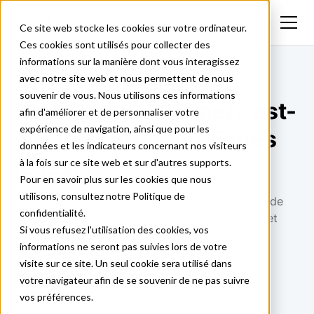
Ce site web stocke les cookies sur votre ordinateur.
Ces cookies sont utilisés pour collecter des
informations sur la manière dont vous interagissez
avec notre site web et nous permettent de nous
souvenir de vous. Nous utilisons ces informations
Votre gestion de parc est-
afin d'améliorer et de personnaliser votre
expérience de navigation, ainsi que pour les
elle data-driven ? Faites
données et les indicateurs concernant nos visiteurs
le test !
à la fois sur ce site web et sur d'autres supports.
Pour en savoir plus sur les cookies que nous
utilisons, consultez notre Politique de
Mesurez votre capacité à exploiter les données de
confidentialité.
votre parc, bénéficiez d’un retour personnalisé, et
Si vous refusez l'utilisation des cookies, vos
accélérez votre transformation opérationnelle.
informations ne seront pas suivies lors de votre
visite sur ce site. Un seul cookie sera utilisé dans
↓ Faire le quizz ↓
votre navigateur afin de se souvenir de ne pas suivre
vos préférences.